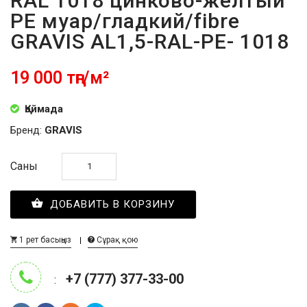
RAL 1018 цинково-желтый
PE муар/гладкий/fibre
GRAVIS AL1,5-RAL-PE- 1018
19 000 тңг/м²
Қоймада
Бренд:
GRAVIS
Саны
ДОБАВИТЬ В КОРЗИНУ
1 рет басыңыз
Сұрақ қою
+7 (777) 377-33-00
: