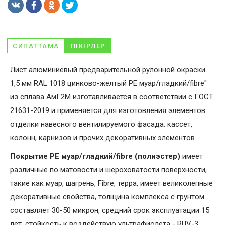
СИПАТТАМА
ПІКІРЛЕР
Лист алюминиевый предварительной рулонной окраски
1,5 мм RAL 1018 цинково-желтый PE муар/гладкий/fibre"
из сплава АмГ2М изготавливается в соответствии с ГОСТ
21631-2019 и применяется для изготовления элементов
отделки навесного вентилируемого фасада: кассет,
колонн, карнизов и прочих декоративных элементов.
Покрытие PE муар/гладкий/fibre (полиэстер)
имеет
различные по матовости и шероховатости поверхности,
такие как муар, шагрень, Fibrе, терра, имеет великолепные
декоративные свойства, толщина комплекса с грунтом
составляет 30-50 микрон, средний срок эксплуатации 15
лет, стойкость к воздействую ультрафиолета - RUV-3.