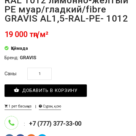
RAL 1012 лимонно-желтый
PE муар/гладкий/fibre
GRAVIS AL1,5-RAL-PE- 1012
19 000 тңг/м²
Қоймада
Бренд:
GRAVIS
Саны
ДОБАВИТЬ В КОРЗИНУ
1 рет басыңыз
Сұрақ қою
+7 (777) 377-33-00
: