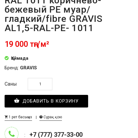
RAL 1011 коричнево-
бежевый PE муар/
гладкий/fibre GRAVIS
AL1,5-RAL-PE- 1011
19 000 тңг/м²
Қоймада
Бренд:
GRAVIS
Саны
ДОБАВИТЬ В КОРЗИНУ
1 рет басыңыз
Сұрақ қою
+7 (777) 377-33-00
: