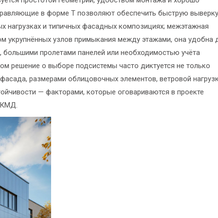
правляющие в форме Т позволяют обеспечить быструю выверк
х нагрузках и типичных фасадных композициях; межэтажная
том укрупнённых узлов примыкания между этажами, она удобна 
 большими пролетами панелей или необходимостью учёта
том решение о выборе подсистемы часто диктуется не только
 фасада, размерами облицовочных элементов, ветровой нагруз
тойчивости — факторами, которые оговариваются в проекте
/КМД.