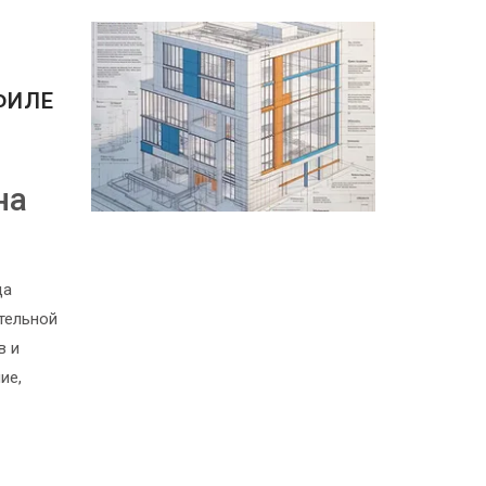
ФИЛЕ
на
да
тельной
в и
ие,