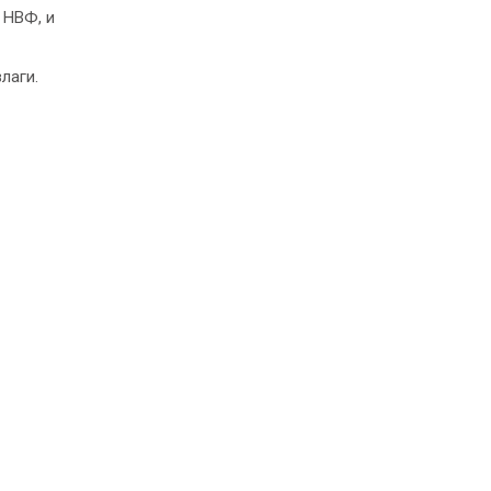
 НВФ, и
лаги.