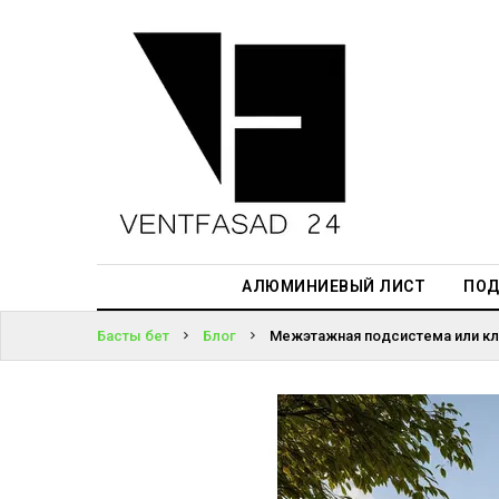
АЛЮМИНИЕВЫЙ
ЛИСТ
ЖҮЙЕГЕ
ПОДСИСТЕМА
КІРІҢІЗ
REVENTAL
ПАРОЛЬДІ
КРОВЕЛЬНЫЙ
ҰМЫТТЫҢЫЗ
АЛЮМИНИЙ
БА?
HPL-ПАНЕЛИ
АЛЮМИНИЕВЫЙ ЛИСТ
ПОД
ПРОЕКТИРОВАНИЕ
Басты бет
Блог
Межэтажная подсистема или кл