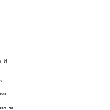
 и
но
ская
ияет на