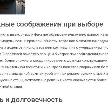
жные соображения при выборе
ания к швам, ритму и фактуре облицовки неизменно влияют на 
т модульность и прямолинейность, тогда как межэтажная подс
ых акцентов и использования крупных плит с уменьшением чи
м Т‑профилей зачастую проще и быстрее при соблюдении типо
ует более сложного координирования с другими конструкциями
е внимательной логистики и контроля качества сварных или бо
 с нестандартной архитектурой или при реконструкции старых 
твующие стены, межэтажные решения часто оказываются более
ктной стадии.
ь и долговечность