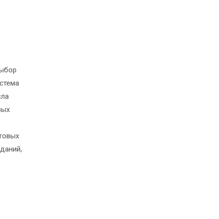
выбор
истема
сла
вых
лтовых
зданий,