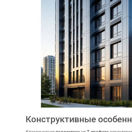
Конструктивные особенн
Классическая
подсистема на Т‑профиле
характериз