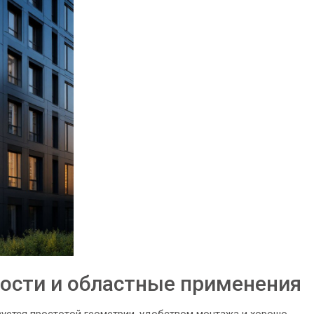
ости и областные применения
уется простотой геометрии, удобством монтажа и хорошо