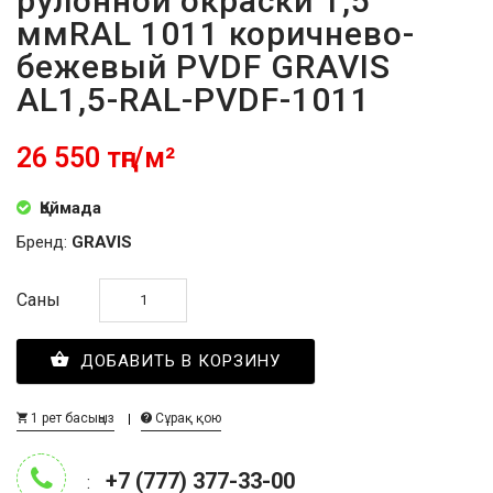
рулонной окраски 1,5
ммRAL 1011 коричнево-
бежевый PVDF GRAVIS
AL1,5-RAL-PVDF-1011
26 550 тңг/м²
Қоймада
Бренд:
GRAVIS
Саны
ДОБАВИТЬ В КОРЗИНУ
1 рет басыңыз
Сұрақ қою
+7 (777) 377-33-00
: