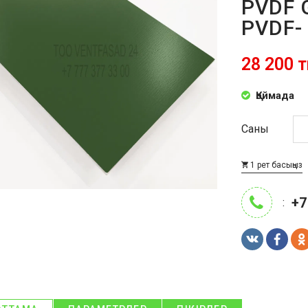
PVDF 
PVDF-
28 200 т
Қоймада
Саны
1 рет басыңыз
+7
: