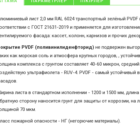
АТТАМА
ПАРАМЕТРЛЕР
ПІКІРЛЕР
люминиевый лист 2,0 мм RAL 6024 транспортный зелёный PVDF 
оответствии с ГОСТ 21631-2019 и применяется для изготовлени
ентилируемого фасада: кассет, колонн, карнизов и прочих дек
окрытие PVDF (поливинилиденфторид)
не подвержен выгор
аких как морская соль и атмосфера крупных городов, , устойчи
олщина комплекса с грунтом составляет 40-60 микрон, средний 
оздействую ультрафиолета - RUV-4. PVDF - самый устойчивый 
асадов.
ирина листа в стандартном исполнении - 1200 и 1500 мм, длина 
братную сторону наносится грунт для защиты от коррозии, на 
олщиной 70 мкм.
ласс пожарной опасности - НГ (негорючие материалы).