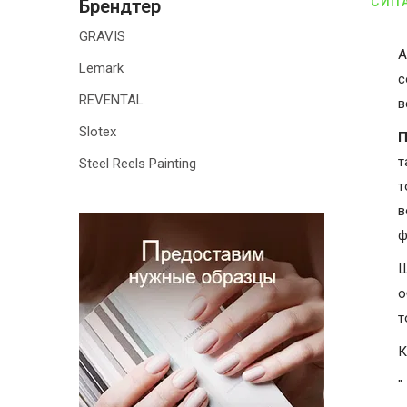
СИП
Брендтер
GRAVIS
А
Lemark
с
REVENTAL
в
Slotex
П
т
Steel Reels Painting
т
в
ф
Ш
о
т
К
"