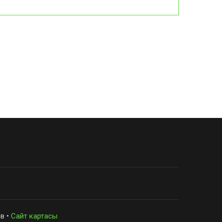
в •
Сайт картасы