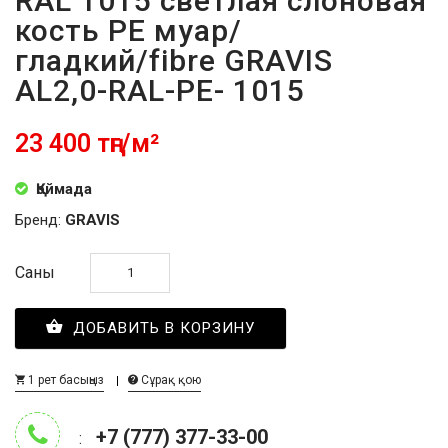
RAL 1015 светлая слоновая
кость PE муар/
гладкий/fibre GRAVIS
AL2,0-RAL-PE- 1015
23 400 тңг/м²
Қоймада
Бренд:
GRAVIS
Саны
ДОБАВИТЬ В КОРЗИНУ
1 рет басыңыз
Сұрақ қою
+7 (777) 377-33-00
: