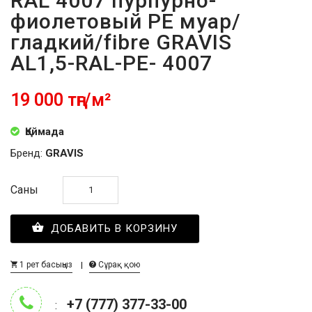
RAL 4007 пурпурно-
фиолетовый PE муар/
гладкий/fibre GRAVIS
AL1,5-RAL-PE- 4007
19 000 тңг/м²
Қоймада
Бренд:
GRAVIS
Саны
ДОБАВИТЬ В КОРЗИНУ
1 рет басыңыз
Сұрақ қою
+7 (777) 377-33-00
: