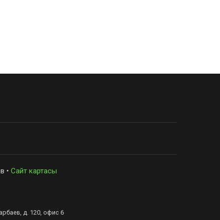
в •
Сайт картасы
рбаев, д. 120, офис 6