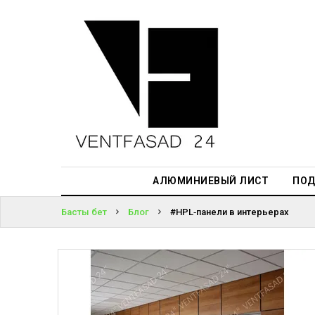
АЛЮМИНИЕВЫЙ
ЛИСТ
ЖҮЙЕГЕ
ПОДСИСТЕМА
КІРІҢІЗ
REVENTAL
ПАРОЛЬДІ
КРОВЕЛЬНЫЙ
ҰМЫТТЫҢЫЗ
АЛЮМИНИЙ
БА?
HPL-ПАНЕЛИ
АЛЮМИНИЕВЫЙ ЛИСТ
ПОД
ПРОЕКТИРОВАНИЕ
Басты бет
Блог
#HPL‑панели в интерьерах